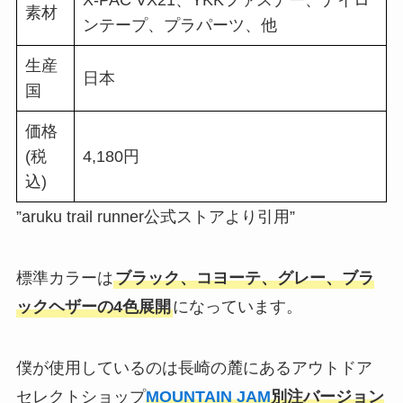
X-PAC VX21、YKKファスナー、ナイロ
素材
ンテープ、プラパーツ、他
生産
日本
国
価格
(税
4,180円
込)
”aruku trail runner公式ストアより引用”
標準カラーは
ブラック、コヨーテ、グレー、ブラ
ックヘザーの4色展開
になっています。
僕が使用しているのは長崎の麓にあるアウトドア
セレクトショップ
MOUNTAIN JAM
別注バージョン