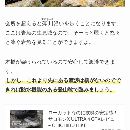
すすきがわ
会所を超えると
薄川
沿いを歩くことになります。
ここは岩魚の生息域なので、そーっと覗くと悠々
と泳ぐ岩魚を見ることができますよ。
木橋が架けられているので安心して渡渉できま
す。
しかし、これより先にある渡渉は橋がないのでで
きれば防水機能のある登山靴で臨みましょう
。
ローカットなのに抜群の安定感！
サロモンX ULTRA４GTXレビュー
~ CHICHIBU HIKE