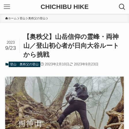
CHICHIBU HIKE
ホーム
登山
奥秩父の登山
【奥秩父】山岳信仰の霊峰・両神
2023
山／登山初心者が日向大谷ルート
9/23
から挑戦
2023年2月10日
2023年9月23日
登山
奥秩父の登山