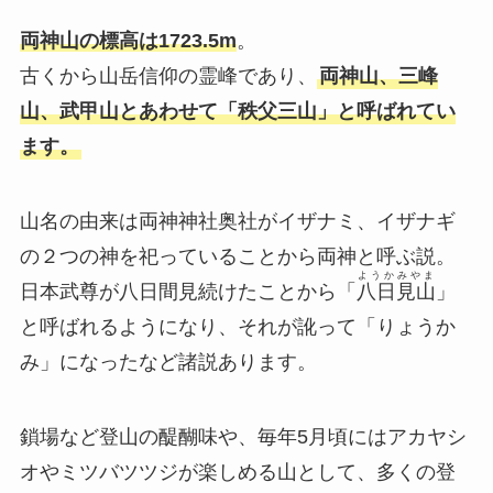
両神山の標高は1723.5m
。
古くから山岳信仰の霊峰であり、
両神山、三峰
山、武甲山とあわせて「秩父三山」と呼ばれてい
ます。
山名の由来は両神神社奥社がイザナミ、イザナギ
の２つの神を祀っていることから両神と呼ぶ説。
ようかみやま
日本武尊が八日間見続けたことから「
八日見山
」
と呼ばれるようになり、それが訛って「りょうか
み」になったなど諸説あります。
鎖場など登山の醍醐味や、毎年5月頃にはアカヤシ
オやミツバツツジが楽しめる山として、多くの登