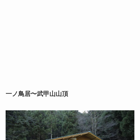
一ノ鳥居〜武甲山山頂