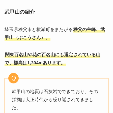
武甲山の紹介
埼玉県秩父市と横瀬町をまたがる
秩父の主峰、武
甲山（ぶこうさん）
。
関東百名山や花の百名山にも選定されている山
で、標高は
1,304m
あります
。
武甲山の地質は石灰岩でできており、その
採掘は大正時代から繰り返されてきまし
た。