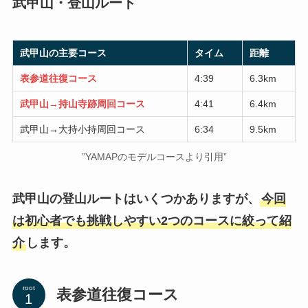
武甲山・登山ルート
武甲山の主要コース
タイム
距離
表参道往復コース
4:39
6.3km
武甲山→持山寺跡周回コース
4:41
6.4km
武甲山→大持小持周回コース
6:34
9.5km
”YAMAPのモデルコースより引用”
武甲山の登山ルートはいくつかありますが、
今回
は初心者でも挑戦しやすい2つのコースに絞って紹
介
します。
root
表参道往復コース