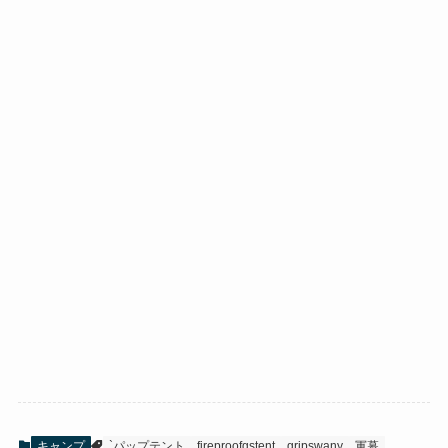
キャンプ
`パップテント
fireproofgstent
gripswany
軍幕