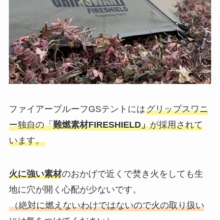
ファイアープルーフGSテントには
グリップスワニ
ー独自の「
難燃素材FIRESHIELD」
が採用されて
います。
火に強い素材
のおかげで近くで焚き火をしても生
地に穴が開く心配が少ないです。
（
絶対に燃えないわけではないので火の取り扱い