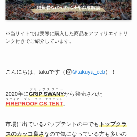
※当サイトでは実際に購入した商品をアフィリエイトリ
ンク付きでご紹介しています。
こんにちは、takuです（
＠takuya_ccb
）！
グリップスワニー
2020年に
GRIP SWANY
から発売された
ファイアープルーフジーエステント
FIREPROOF GS TENT
。
市場に出ているパップテントの中でも
トップクラ
スのカッコ良さ
なので気になっている方も多いの